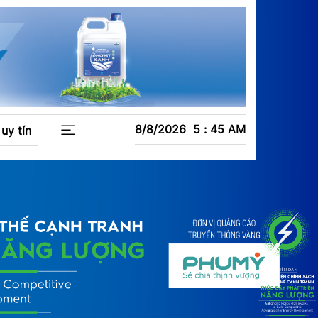
8/8/2026
5
:
45
AM
uy tín