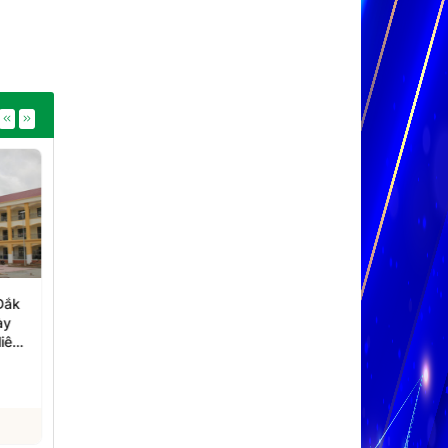
i
Bộ Công Thương tổ
Lai Châu: Bàn giao 24
àng
chức Hội thảo Hợp tác
căn nhà tái định cư cho
hố
công nghiệp chế tạo
người dân Mường Than
Việt Nam - Hà Lan
06/08/2026
06/08/2026
Xem chi tiết
Xem chi tiết