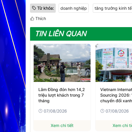
Từ khóa:
doanh nghiệp
tăng trưởng kinh tế
Thích
TIN LIÊN QUAN
ón hơn 14,2
Vietnam International
Xử phạt nam tha
hách trong 7
Sourcing 2026: 'Mở lối'
điều khiển xe mô
chuyển đổi xanh cho
vào đường cao 
dệt may
026
07/08/2026
07/08/2026
hi tiết
Xem chi tiết
Xem chi ti