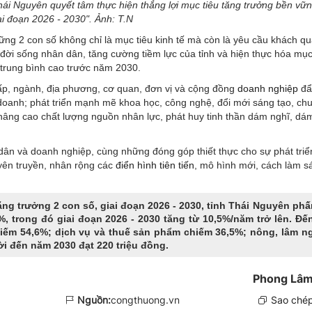
ái Nguyên quyết tâm thực hiện thắng lợi mục tiêu tăng trưởng bền vữ
ai đoạn 2026 - 2030". Ảnh: T.N
g 2 con số không chỉ là mục tiêu kinh tế mà còn là yêu cầu khách q
o đời sống nhân dân, tăng cường tiềm lực của tỉnh và hiện thực hóa mục
 trung bình cao trước năm 2030.
ấp, ngành, địa phương, cơ quan, đơn vị và cộng đồng
doanh nghiệp
đẩ
 doanh; phát triển mạnh mẽ khoa học, công nghệ, đổi mới sáng tạo, ch
 nâng cao chất lượng nguồn nhân lực, phát huy tinh thần dám nghĩ, dá
i dân và doanh nghiệp, cùng những đóng góp thiết thực cho sự phát triể
yên truyền, nhân rộng các
điển hình tiên tiến
, mô hình mới, cách làm s
ng trưởng 2 con số, giai đoạn 2026 - 2030, tỉnh Thái Nguyên ph
%, trong đó giai đoạn 2026 - 2030 tăng từ 10,5%/năm trở lên. Đ
hiếm 54,6%; dịch vụ và thuế sản phẩm chiếm 36,5%; nông, lâm ng
i đến năm 2030 đạt 220 triệu đồng.
Phong Lâm
Nguồn:
congthuong.vn
Sao chép