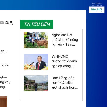
TIN TIÊU ĐIỂM
Nghệ An: Đột
phá sinh kế nông
nghiệp - Tầm
nhìn đa chiều,
 tiêu
giảm nghèo bền
EVNHCMC
vững
hướng tới doanh
ua sôi
nghiệp công
nghệ số toàn
diện vào năm
nghĩa
Lâm Đồng đón
2030
ọng xây
hơn 14,2 triệu
vùng
lượt khách trong
7 tháng