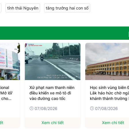
tỉnh thái Nguyên
tăng trưởng hai con số
nh niên
Học sinh vùng biên Đắk
Hà Tĩnh đăng cai hộ
 tô đi
Lắk háo hức chờ ngày
chợ hơn 300 gian h
tốc
khánh thành trường liên
của 26 tỉnh, thành p
cấp
07/08/2026
06/08/2026
ết
Xem chi tiết
Xem chi tiết