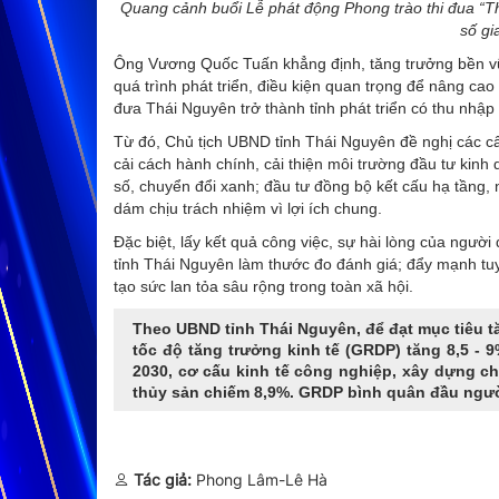
Quang cảnh buổi Lễ phát động Phong trào thi đua “Th
số gi
Ông Vương Quốc Tuấn khẳng định, tăng trưởng bền vữn
quá trình phát triển, điều kiện quan trọng để nâng ca
đưa Thái Nguyên trở thành tỉnh phát triển có thu nhập
Từ đó, Chủ tịch UBND tỉnh Thái Nguyên đề nghị các c
cải cách hành chính, cải thiện môi trường đầu tư kinh
số, chuyển đổi xanh; đầu tư đồng bộ kết cấu hạ tầng,
dám chịu trách nhiệm vì lợi ích chung.
Đặc biệt, lấy kết quả công việc, sự hài lòng của ngườ
tỉnh Thái Nguyên làm thước đo đánh giá; đẩy mạnh tu
tạo sức lan tỏa sâu rộng trong toàn xã hội.
Theo UBND tỉnh Thái Nguyên, để đạt mục tiêu tă
tốc độ tăng trưởng kinh tế (GRDP) tăng 8,5 - 9
2030, cơ cấu kinh tế công nghiệp, xây dựng c
thủy sản chiếm 8,9%. GRDP bình quân đầu ngườ
Tác giả:
Phong Lâm-Lê Hà