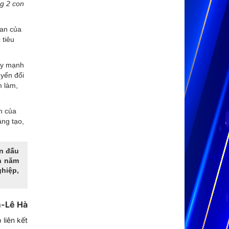
ng 2 con
uan của
 tiêu
y mạnh
uyển đổi
m làm,
n của
áng tạo,
ấn đấu
ến năm
hiệp,
-Lê Hà
 liên kết