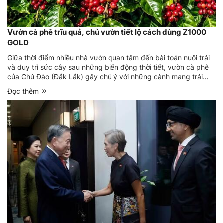
Vườn cà phê trĩu quả, chủ vườn tiết lộ cách dùng Z1000
GOLD
Giữa thời điểm nhiều nhà vườn quan tâm đến bài toán nuôi trái
và duy trì sức cây sau những biến động thời tiết, vườn cà phê
của Chú Đào (Đắk Lắk) gây chú ý với những cành mang trái
khá đồng đều. Chủ vườn cho biết, ngoài việc cân đối dinh
Đọc thêm
dưỡng và quản lý vườn bài bản, chú đã đưa Z1000 GOLD vào
quy ...