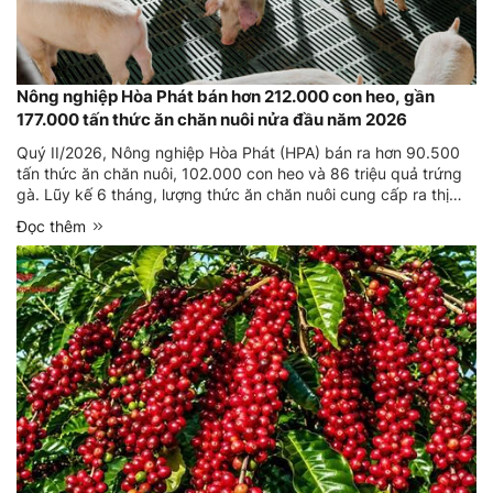
Nông nghiệp Hòa Phát bán hơn 212.000 con heo, gần
177.000 tấn thức ăn chăn nuôi nửa đầu năm 2026
Quý II/2026, Nông nghiệp Hòa Phát (HPA) bán ra hơn 90.500
tấn thức ăn chăn nuôi, 102.000 con heo và 86 triệu quả trứng
gà. Lũy kế 6 tháng, lượng thức ăn chăn nuôi cung cấp ra thị
trường tăng 9% so với cùng kỳ.
Đọc thêm