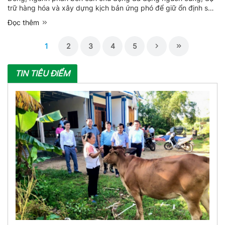
trữ hàng hóa và xây dựng kịch bản ứng phó để giữ ổn định sản
xuất.
Đọc thêm
1
2
3
4
5
TIN TIÊU ĐIỂM