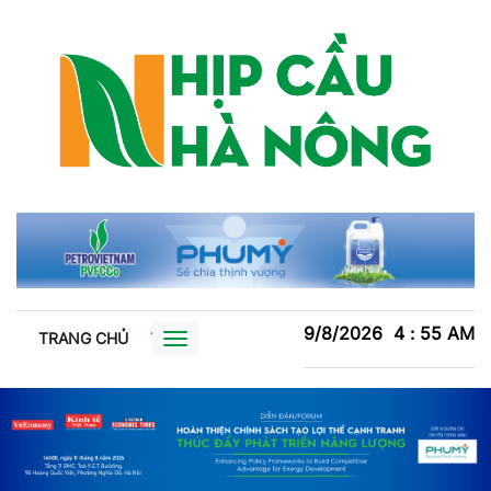
9/8/2026
4
:
55
AM
TRANG CHỦ
TIN TỨC
TRỒNG TRỌT
CHĂN NUÔI
XU
Toggle
navigation