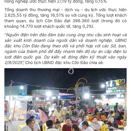
nông nghiệp ước thực hiện 27,19 tỷ đồng, tăng 0,15%.
Tổng doanh thu thương mại - dịch vụ - du lịch ước thực hiện
2.625,55 tỷ đồng, tăng 16,51% so với cùng kỳ. Tổng lượt khách
tham quan, du lịch Côn Đảo đạt 396.360 lượt (trong đó có
khoảng 14.770 lượt khách quốc tế, tăng 0,2%).
“
Nguồn
điện trên đảo đảm bảo cung ứng nhu cầu sinh hoạt và
sản xuất kinh doanh của người dân và doanh nghiệp. UBND
đặc khu Côn Đảo đang theo dõi và phối hợp với các Sở, ban,
ngành của thành phố để đẩy nhanh tiến độ dự án cấp điện từ
lưới điện quốc gia. Dự kiến sẽ đóng điện kỹ thuật vào ngày
2/9/2025”,
Chủ tịch UBND đặc khu Côn Đảo chia sẻ.