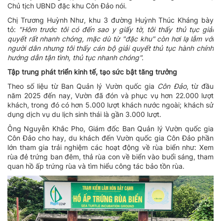
Chủ tịch UBND đặc khu Côn Đảo nói.
Chị Trương Huỳnh Như, khu 3 đường Huỳnh Thúc Kháng bày
tỏ:
"Hôm trước tôi có đến sao y giấy tờ, tôi thấy thủ tục giải
quyết rất nhanh chóng, mặc dù từ "đặc khu" còn hơi lạ lẫm với
người dân nhưng tôi thấy cán bộ giải quyết thủ tục hành chính
hướng dẫn tận tình, thủ tục nhanh chóng".
Tập trung phát triển kinh tế, tạo sức bật tăng trưởng
Theo số liệu từ Ban Quản lý Vườn quốc gia
Côn Đảo
, từ đầu
năm 2025 đến nay, Vườn đã đón và phục vụ hơn 22.000 lượt
khách, trong đó có hơn 5.000 lượt khách nước ngoài; khách sử
dụng dịch vụ du lịch sinh thái là gần 3.000 lượt.
Ông Nguyễn Khắc Pho, Giám đốc Ban Quản lý Vườn quốc gia
Côn Đảo cho hay, du khách đến Vườn quốc gia Côn Đảo phần
lớn tham gia trải nghiệm các hoạt động về rùa biển như: Xem
rùa đẻ trứng ban đêm, thả rùa con về biển vào buổi sáng, tham
quan hồ ấp trứng rùa và tìm hiểu công tác bảo tồn rùa.