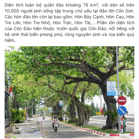
Diện tích toàn bộ quần đảo khoảng 76 km², với dân số trên
10.000 người sinh sống tập trung chủ yếu tại đảo lớn Côn Sơn.
Các hòn đảo lớn còn lại bao gồm: Hòn Bảy Cạnh, Hòn Cau, Hòn
Tre Lớn, Hòn Tre Nhỏ, Hòn Trác, Hòn Tài,… Phần lớn diện tích
của Côn Đảo hiện thuộc Vườn quốc gia Côn Đảo, nổi tiếng với
hệ sinh thái biển phong phú, rừng nguyên sinh và rùa biển quý
hiếm.