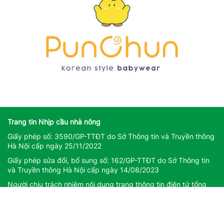
Trang tin Nhịp cầu nhà nông
Giấy phép số: 3590/GP-TTĐT do Sở Thông tin và Truyền thông
Hà Nội cấp ngày 25/11/2022
Giấy phép sửa đổi, bổ sung số: 162/GP-TTĐT do Sở Thông tin
và Truyền thông Hà Nội cấp ngày 14/08/2023
Người chịu trách nhiệm nội dung trang thông tin điện tử tổng
hợp: Giám Đốc - Phạm Ngọc Thuấn
Liên hệ quảng cáo
CÔNG TY TNHH DỊCH VỤ THÔNG TIN VÀ PHÁT TRIỂN NỘI