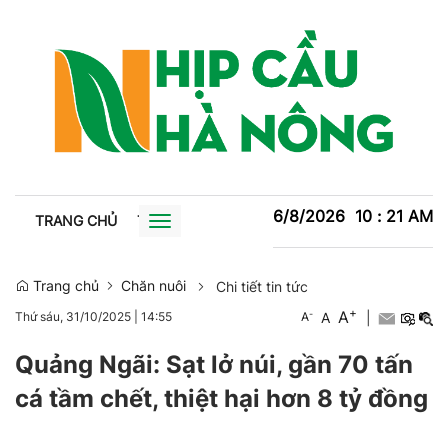
6/8/2026
10
:
21
AM
TRANG CHỦ
TIN TỨC
TRỒNG TRỌT
CHĂN NUÔI
XU
Toggle
navigation
Trang chủ
Chăn nuôi
Chi tiết tin tức
+
A
-
A
|
Thứ sáu, 31/10/2025
|
14:55
A
Quảng Ngãi: Sạt lở núi, gần 70 tấn
cá tầm chết, thiệt hại hơn 8 tỷ đồng