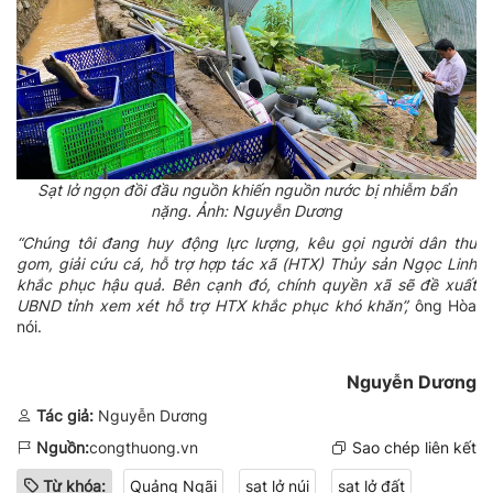
Sạt lở ngọn đồi đầu nguồn khiến nguồn nước bị nhiễm bẩn
nặng. Ảnh: Nguyễn Dương
“Chúng tôi đang huy động lực lượng, kêu gọi người dân thu
gom, giải cứu cá, hỗ trợ hợp tác xã (HTX) Thủy sản Ngọc Linh
khắc phục hậu quả. Bên cạnh đó, chính quyền xã sẽ đề xuất
UBND tỉnh xem xét hỗ trợ HTX khắc phục khó khăn”,
ông Hòa
nói.
Nguyễn Dương
Tác giả:
Nguyễn Dương
Nguồn:
congthuong.vn
Sao chép liên kết
Từ khóa:
Quảng Ngãi
sạt lở núi
sạt lở đất