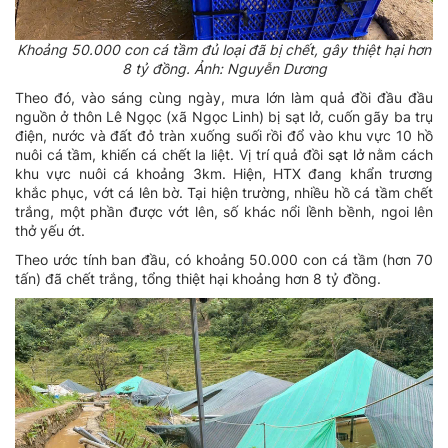
Khoảng 50.000 con cá tầm đủ loại đã bị chết, gây thiệt hại hơn
8 tỷ đồng. Ảnh: Nguyễn Dương
Theo đó, vào sáng cùng ngày, mưa lớn làm quả đồi đầu đầu
nguồn ở thôn Lê Ngọc (xã Ngọc Linh) bị sạt lở, cuốn gãy ba trụ
điện, nước và đất đỏ tràn xuống suối rồi đổ vào khu vực 10 hồ
nuôi cá tầm, khiến cá chết la liệt. Vị trí quả đồi
sạt lở
nằm cách
khu vực nuôi cá khoảng 3km. Hiện, HTX đang khẩn trương
khắc phục, vớt cá lên bờ. Tại hiện trường, nhiều hồ cá tầm chết
trắng, một phần được vớt lên, số khác nổi lềnh bềnh, ngoi lên
thở yếu ớt.
Theo ước tính ban đầu, có khoảng 50.000 con cá tầm (hơn 70
tấn) đã chết trắng, tổng thiệt hại khoảng hơn 8 tỷ đồng.