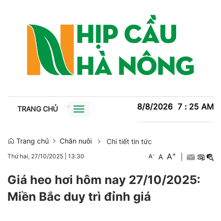
8/8/2026
7
:
25
AM
TRANG CHỦ
TIN TỨC
TRỒNG TRỌT
CHĂN NUÔI
XU
Toggle
navigation
Trang chủ
Chăn nuôi
Chi tiết tin tức
+
A
-
A
|
Thứ hai, 27/10/2025
|
13:30
A
Giá heo hơi hôm nay 27/10/2025:
Miền Bắc duy trì đỉnh giá