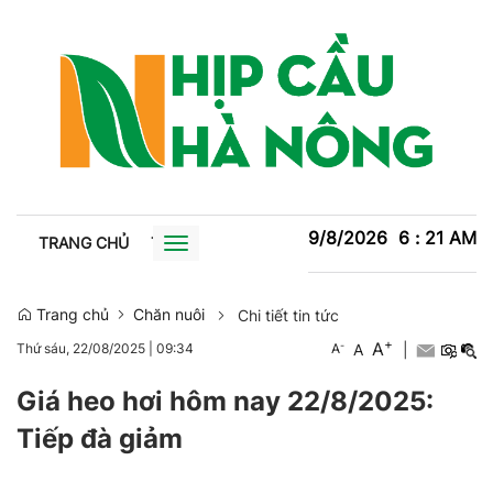
9/8/2026
6
:
21
AM
TRANG CHỦ
TIN TỨC
TRỒNG TRỌT
CHĂN NUÔI
XU
Toggle
navigation
Trang chủ
Chăn nuôi
Chi tiết tin tức
+
A
-
A
|
Thứ sáu, 22/08/2025
|
09:34
A
Giá heo hơi hôm nay 22/8/2025:
Tiếp đà giảm