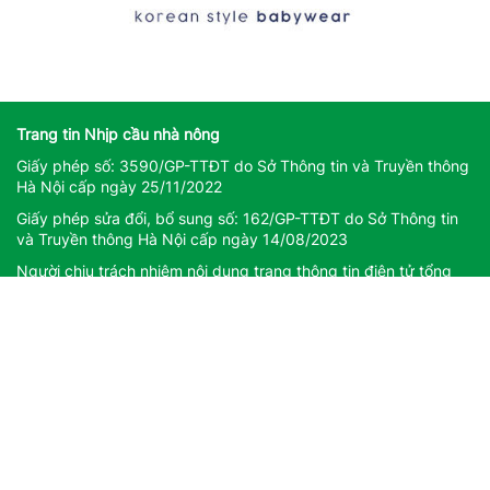
Trang tin Nhịp cầu nhà nông
Giấy phép số: 3590/GP-TTĐT do Sở Thông tin và Truyền thông
Hà Nội cấp ngày 25/11/2022
Giấy phép sửa đổi, bổ sung số: 162/GP-TTĐT do Sở Thông tin
và Truyền thông Hà Nội cấp ngày 14/08/2023
Người chịu trách nhiệm nội dung trang thông tin điện tử tổng
hợp: Giám Đốc - Phạm Ngọc Thuấn
Liên hệ quảng cáo
CÔNG TY TNHH DỊCH VỤ THÔNG TIN VÀ PHÁT TRIỂN NỘI
DUNG DATASHARE
Địa chỉ: Tầng 2, Tòa nhà 29T1 Hoàng Đạo Thúy, Phường Yên
Hòa, Thành phố Hà Nội
Email:
datashare.ict@gmail.com