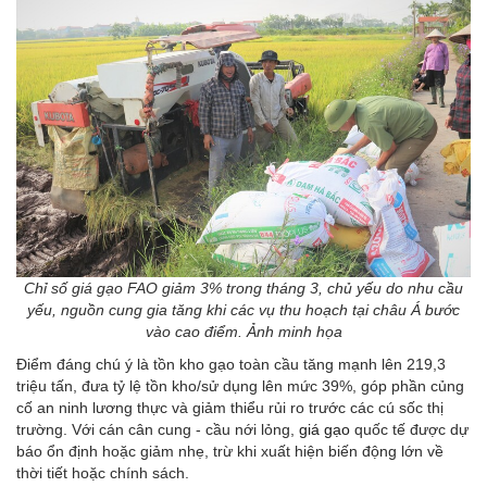
Chỉ số giá gạo FAO giảm 3% trong tháng 3, chủ yếu do nhu cầu
yếu, nguồn cung gia tăng khi các vụ thu hoạch tại châu Á bước
vào cao điểm. Ảnh minh họa
Điểm đáng chú ý là tồn kho gạo toàn cầu tăng mạnh lên 219,3
triệu tấn, đưa tỷ lệ tồn kho/sử dụng lên mức 39%, góp phần củng
cố an ninh lương thực và giảm thiểu rủi ro trước các cú sốc thị
trường. Với cán cân cung - cầu nới lỏng,
giá gạo
quốc tế được dự
báo ổn định hoặc giảm nhẹ, trừ khi xuất hiện biến động lớn về
thời tiết hoặc chính sách.