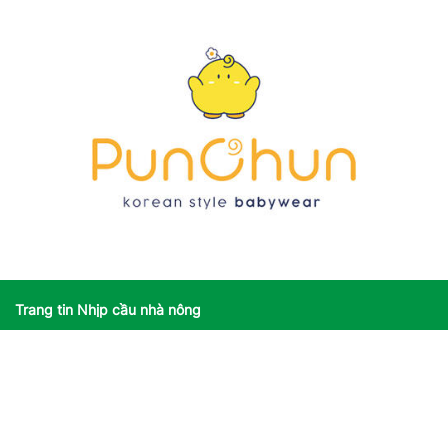
Trang tin Nhịp cầu nhà nông
Giấy phép số: 3590/GP-TTĐT do Sở Thông tin và Truyền thông
Hà Nội cấp ngày 25/11/2022
Giấy phép sửa đổi, bổ sung số: 162/GP-TTĐT do Sở Thông tin
và Truyền thông Hà Nội cấp ngày 14/08/2023
Người chịu trách nhiệm nội dung trang thông tin điện tử tổng