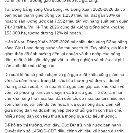
tranh trên thị trường gạo quốc tế tiếp tục gia tăng.
Tại Đồng bằng sông Cửu Long, vụ Đông Xuân 2025-2026 đã cơ
bản hoàn thành gieo trồng với 1,239 triệu ha, đạt gần 99% kế
hoạch; sản lượng ước đạt 7,592 triệu tấn với năng suất bình quân
74,43 tạ/ha. Vụ Hè Thu 2026 cũng đã xuống giống sớm khoảng
153.000 ha, tương đương 12% kế hoạch.
Hiện lúa vụ Đông Xuân 2025-2026 tại nhiều tỉnh vùng Đồng bằng
sông Cửu Long đang bước vào thu hoạch rộ. Tuy nhiên, giá lúa bị
giảm thấp đã ảnh hưởng đến lợi nhuận và thu nhập của nông
dân, nhất là khi gần đây giá vật tư nông nghiệp và nhiều chi phí
sản xuất đầu vào tăng cao.
Do xuất khẩu có phần chậm và giá gạo xuất khẩu cũng giảm so
với các năm trước, trong khi các tiểu thương và đơn vị, doanh
tham gia sản xuất, kinh doanh lúa gạo còn gặp các khó khăn về
vốn, về phương tiện vận chuyển và trữ lúa gạo. Từ đó, làm hạn
chế khả năng thu mua lúa, dẫn đến tốc độ mua lúa tại nhiều nơi
còn chậm so với tiến độ thu hoạch lúa của nông dân. Liên kết
giữa nông dân và doanh nghiệp theo chuỗi giá trị còn hạn chế,
nhiều nông dân còn tiêu thụ lúa thông qua các tiểu thương…
Để hỗ trợ thị trường, mới đây, Cục Dự trữ Nhà nước ban hành
Quyết định số 145/QĐ-CDT điều chỉnh chỉ tiêu kế hoạch dự trữ