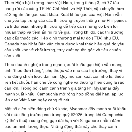
Theo Hiệp hội Lương thực Việt Nam, trong tháng 3, có 77 tàu
hàng rời các cảng TP. Hồ Chí Minh và Mỹ Thới, vận chuyển hơn
512 nghìn tấn gạo xuất khẩu. Xuất khẩu gạo của Việt Nam vẫn
chủ yếu tập trung vào các thị trường truyền thống như Philippines
và Indonesia, những thị trường dễ tiếp cận nhưng có biên lợi
nhuận thấp và tiềm ẩn rủi ro về giá. Trong khi đó, các thị trường
cao cấp thuộc các Hiệp định thương mại tự do (FTA) như EU,
Canada hay Nhật Bản vẫn chưa được khai thác hiệu quả do yêu
cầu khắt khe về chất lượng, truy xuất nguồn gốc và tiêu chuẩn
sản xuất.
Theo doanh nghiệp trong ngành, xuất khẩu gạo hiện vẫn mang
tính “theo đơn hàng”, phụ thuộc vào nhu cầu thị trường, thay vì
chủ động chiến lược dài hạn. Quy mô sản xuất còn nhỏ lẻ, thiếu
liên kết chuỗi, hạn chế về công nghệ và thương hiệu cũng là rào
cản lớn. Trong bối cảnh cạnh tranh gia tăng khi Myanmar đẩy
mạnh xuất khẩu, Campuchia mở rộng hợp đồng dài hạn, áp lực
lên gạo Việt Nam ngày càng rõ nét.
Một số diễn biến đáng chú ý khác, Myanmar đẩy mạnh xuất khẩu
với mức tăng trưởng cao trong quý I/2026, trong khi Campuchia
ký thỏa thuận cung ứng gạo dài hạn với Singapore nhằm đảm
bảo an ninh lương thực. Những động thái này cho thấy cạnh