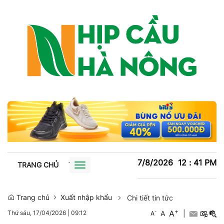
7/8/2026
12
:
41
PM
TRANG CHỦ
TIN TỨC
TRỒNG TRỌT
CHĂN NUÔI
XU
Toggle
navigation
Trang chủ
Xuất nhập khẩu
Chi tiết tin tức
+
A
-
A
|
Thứ sáu, 17/04/2026
|
09:12
A