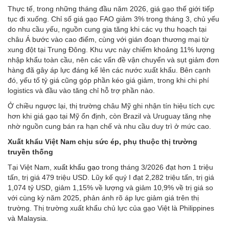
Thực tế, trong những tháng đầu năm 2026, giá gạo thế giới tiếp
tục đi xuống. Chỉ số giá gạo FAO giảm 3% trong tháng 3, chủ yếu
do nhu cầu yếu, nguồn cung gia tăng khi các vụ thu hoạch tại
châu Á bước vào cao điểm, cùng với gián đoạn thương mại từ
xung đột tại Trung Đông. Khu vực này chiếm khoảng 11% lượng
nhập khẩu toàn cầu, nên các vấn đề vận chuyển và sụt giảm đơn
hàng đã gây áp lực đáng kể lên các nước xuất khẩu. Bên cạnh
đó, yếu tố tỷ giá cũng góp phần kéo giá giảm, trong khi chi phí
logistics và đầu vào tăng chỉ hỗ trợ phần nào.
Ở chiều ngược lại, thị trường châu Mỹ ghi nhận tín hiệu tích cực
hơn khi giá gạo tại Mỹ ổn định, còn Brazil và Uruguay tăng nhẹ
nhờ nguồn cung bán ra hạn chế và nhu cầu duy trì ở mức cao.
Xuất khẩu Việt Nam chịu sức ép, phụ thuộc thị trường
truyền thống
Tại Việt Nam,
xuất khẩu gạo
trong tháng 3/2026 đạt hơn 1 triệu
tấn, trị giá 479 triệu USD. Lũy kế quý I đạt 2,282 triệu tấn, trị giá
1,074 tỷ USD, giảm 1,15% về lượng và giảm 10,9% về trị giá so
với cùng kỳ năm 2025, phản ánh rõ áp lực giảm giá trên thị
trường. Thị trường xuất khẩu chủ lực của gạo Việt là Philippines
và Malaysia.