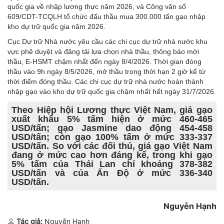
quốc gia về nhập lương thực năm 2026, và Công văn số
609/CDT-TCQLH tổ chức đấu thầu mua 300.000 tấn gạo nhập
kho dự trữ quốc gia năm 2026.
Cục Dự trữ Nhà nước yêu cầu các chi cục dự trữ nhà nước khu
vực phê duyệt và đăng tải lựa chọn nhà thầu, thông báo mời
thầu, E-HSMT chậm nhất đến ngày 8/4/2026. Thời gian đóng
thầu vào 9h ngày 8/5/2026, mở thầu trong thời hạn 2 giờ kể từ
thời điểm đóng thầu. Các chi cục dự trữ nhà nước hoàn thành
nhập gạo vào kho dự trữ quốc gia chậm nhất hết ngày 31/7/2026.
Theo Hiệp hội Lương thực Việt Nam, giá gạo
xuất khẩu 5% tấm hiện ở mức 460-465
USD/tấn; gạo Jasmine dao động 454-458
USD/tấn; còn gạo 100% tấm ở mức 333-337
USD/tấn. So với các đối thủ, giá gạo Việt Nam
đang ở mức cao hơn đáng kể, trong khi gạo
5% tấm của Thái Lan chỉ khoảng 378-382
USD/tấn và của Ấn Độ ở mức 336-340
USD/tấn.
Nguyễn Hạnh
Tác giả:
Nguyễn Hạnh