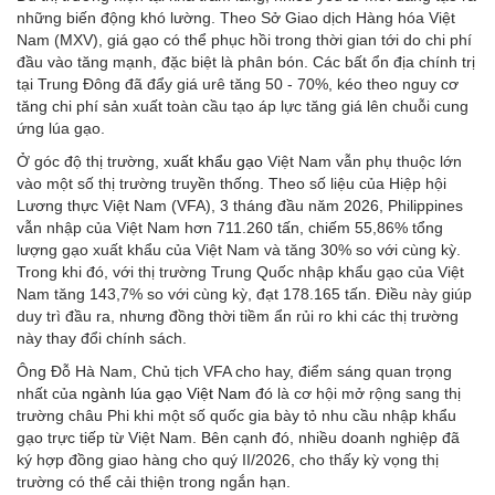
những biến động khó lường. Theo Sở Giao dịch Hàng hóa Việt
Nam (MXV), giá gạo có thể phục hồi trong thời gian tới do chi phí
đầu vào tăng mạnh, đặc biệt là phân bón. Các bất ổn địa chính trị
tại Trung Đông đã đẩy giá urê tăng 50 - 70%, kéo theo nguy cơ
tăng chi phí sản xuất toàn cầu tạo áp lực tăng giá lên chuỗi cung
ứng lúa gạo.
Ở góc độ thị trường,
xuất khẩu gạo
Việt Nam vẫn phụ thuộc lớn
vào một số thị trường truyền thống. Theo số liệu của Hiệp hội
Lương thực Việt Nam (VFA), 3 tháng đầu năm 2026, Philippines
vẫn nhập của Việt Nam hơn 711.260 tấn, chiếm 55,86% tổng
lượng gạo xuất khẩu của Việt Nam và tăng 30% so với cùng kỳ.
Trong khi đó, với thị trường Trung Quốc nhập khẩu gạo của Việt
Nam tăng 143,7% so với cùng kỳ, đạt 178.165 tấn. Điều này giúp
duy trì đầu ra, nhưng đồng thời tiềm ẩn rủi ro khi các thị trường
này thay đổi chính sách.
Ông Đỗ Hà Nam, Chủ tịch VFA cho hay, điểm sáng quan trọng
nhất của
ngành lúa gạo Việt Nam
đó là cơ hội mở rộng sang thị
trường châu Phi khi một số quốc gia bày tỏ nhu cầu nhập khẩu
gạo trực tiếp từ Việt Nam. Bên cạnh đó, nhiều doanh nghiệp đã
ký hợp đồng giao hàng cho quý II/2026, cho thấy kỳ vọng thị
trường có thể cải thiện trong ngắn hạn.