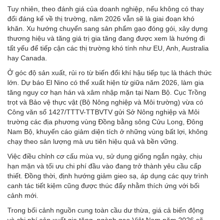
Tuy nhiên, theo đánh giá của doanh nghiệp, nếu không có thay
đổi đáng kể về thị trường, năm 2026 vẫn sẽ là giai đoạn khó
khăn. Xu hướng chuyển sang sản phẩm gạo đóng gói, xây dựng
thương hiệu và tăng giá trị gia tăng đang được xem là hướng đi
tất yếu để tiếp cận các thị trường khó tính như EU, Anh, Australia
hay Canada.
Ở góc độ sản xuất, rủi ro từ biến đổi khí hậu tiếp tục là thách thức
lớn. Dự báo El Nino có thể xuất hiện từ giữa năm 2026, làm gia
tăng nguy cơ hạn hán và xâm nhập mặn tại Nam Bộ. Cục Trồng
trọt và Bảo vệ thực vật (Bộ Nông nghiệp và Môi trường) vừa có
Công văn số 1427/TTTV-TTBVTV gửi Sở Nông nghiệp và Môi
trường các địa phương vùng Đồng bằng sông Cửu Long, Đông
Nam Bộ, khuyến cáo giảm diện tích ở những vùng bất lợi, không
chạy theo sản lượng mà ưu tiên hiệu quả và bền vững.
Việc điều chỉnh cơ cấu mùa vụ, sử dụng giống ngắn ngày, chịu
hạn mặn và tối ưu chi phí đầu vào đang trở thành yêu cầu cấp
thiết. Đồng thời, định hướng giảm gieo sạ, áp dụng các quy trình
canh tác tiết kiệm cũng được thúc đẩy nhằm thích ứng với bối
cảnh mới.
Trong bối cảnh nguồn cung toàn cầu dư thừa, giá cả biến động