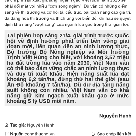
và chi phí sản xuất gia tăng, ngành gạo Việt Nam năm 2026 sẽ
phải đối mặt với nhiều “cơn sóng ngầm”. Dù vẫn có những điểm
sáng về thị trường và cơ hội tái cấu trúc, bài toán nâng cao giá trị,
đa dạng hóa thị trường và thích ứng với biến đổi khí hậu sẽ quyết
định khả năng “vượt sóng” của ngành lúa gạo trong thời gian tới.
Tại phiên họp sáng 21/4, giải trình trước Quốc
hội về định hướng phát triển bền vững giai
đoạn mới, liên quan đến an ninh lương thực,
Bộ trưởng Bộ Nông nghiệp và Môi trường
Trịnh Việt Hùng cho biết, với khoảng 3,57 triệu
ha đất trồng lúa vào năm 2030, Việt Nam vẫn
có thể bảo đảm vững chắc an ninh lương thực
và duy trì xuất khẩu. Hiện năng suất lúa đạt
khoảng 6,2 tấn/ha, đứng thứ hai thế giới (sau
Ấn Độ khoảng 7 tấn/ha). Dù dư địa tăng năng
suất không còn nhiều, Việt Nam vẫn có khả
năng giữ kim ngạch xuất khẩu gạo ở mức
khoảng 5 tỷ USD mỗi năm.
Nguyễn Hạnh
Tác giả:
Nguyễn Hạnh
Nguồn:
congthuong.vn
Sao chép liên kết