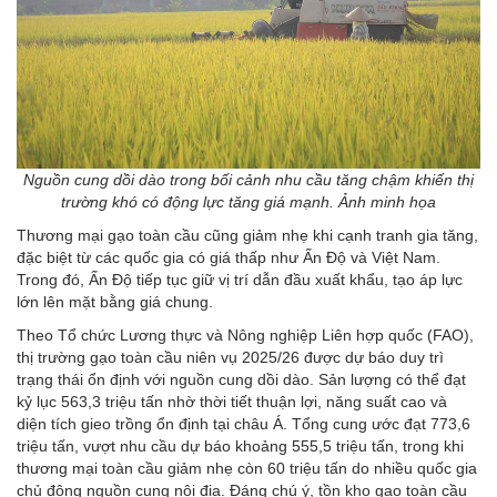
Nguồn cung dồi dào trong bối cảnh nhu cầu tăng chậm khiến thị
trường khó có động lực tăng giá mạnh. Ảnh minh họa
Thương mại gạo toàn cầu cũng giảm nhẹ khi cạnh tranh gia tăng,
đặc biệt từ các quốc gia có giá thấp như Ấn Độ và Việt Nam.
Trong đó, Ấn Độ tiếp tục giữ vị trí dẫn đầu xuất khẩu, tạo áp lực
lớn lên mặt bằng giá chung.
Theo Tổ chức Lương thực và Nông nghiệp Liên hợp quốc (FAO),
thị trường gạo toàn cầu niên vụ 2025/26 được dự báo duy trì
trạng thái ổn định với nguồn cung dồi dào. Sản lượng có thể đạt
kỷ lục 563,3 triệu tấn nhờ thời tiết thuận lợi, năng suất cao và
diện tích gieo trồng ổn định tại châu Á. Tổng cung ước đạt 773,6
triệu tấn, vượt nhu cầu dự báo khoảng 555,5 triệu tấn, trong khi
thương mại toàn cầu giảm nhẹ còn 60 triệu tấn do nhiều quốc gia
chủ động nguồn cung nội địa. Đáng chú ý, tồn kho gạo toàn cầu