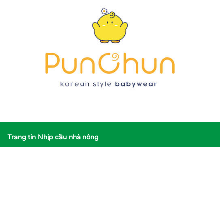
Trang tin Nhịp cầu nhà nông
Giấy phép số: 3590/GP-TTĐT do Sở Thông tin và Truyền thông
Hà Nội cấp ngày 25/11/2022
Giấy phép sửa đổi, bổ sung số: 162/GP-TTĐT do Sở Thông tin
và Truyền thông Hà Nội cấp ngày 14/08/2023
Người chịu trách nhiệm nội dung trang thông tin điện tử tổng
hợp: Giám Đốc - Phạm Ngọc Thuấn