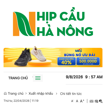
9/8/2026
9
:
57
AM
TRANG CHỦ
TIN TỨC
TRỒNG TRỌT
CHĂN NUÔI
XU
Toggle
navigation
Trang chủ
Xuất nhập khẩu
Chi tiết tin tức
+
A
-
A
|
Thứ tư, 22/04/2026
|
11:19
A