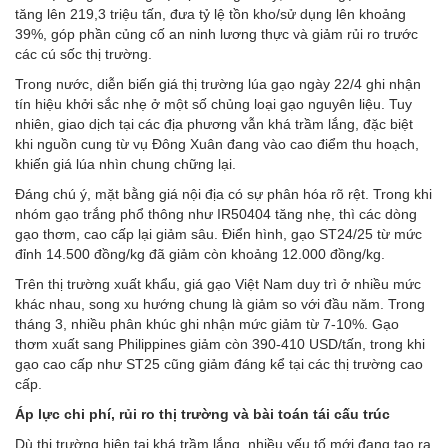
tăng lên 219,3 triệu tấn, đưa tỷ lệ tồn kho/sử dụng lên khoảng
39%, góp phần củng cố an ninh lương thực và giảm rủi ro trước
các cú sốc thị trường.
Trong nước, diễn biến giá thị trường lúa gạo ngày 22/4 ghi nhận
tín hiệu khởi sắc nhẹ ở một số chủng loại gạo nguyên liệu. Tuy
nhiên, giao dịch tại các địa phương vẫn khá trầm lắng, đặc biệt
khi nguồn cung từ vụ Đông Xuân đang vào cao điểm thu hoạch,
khiến giá lúa nhìn chung chững lại.
Đáng chú ý, mặt bằng giá nội địa có sự phân hóa rõ rệt. Trong khi
nhóm gạo trắng phổ thông như IR50404 tăng nhẹ, thì các dòng
gạo thơm, cao cấp lại giảm sâu. Điển hình, gạo ST24/25 từ mức
đỉnh 14.500 đồng/kg đã giảm còn khoảng 12.000 đồng/kg.
Trên thị trường xuất khẩu, giá gạo Việt Nam duy trì ở nhiều mức
khác nhau, song xu hướng chung là giảm so với đầu năm. Trong
tháng 3, nhiều phân khúc ghi nhận mức giảm từ 7-10%. Gạo
thơm xuất sang Philippines giảm còn 390-410 USD/tấn, trong khi
gạo cao cấp như ST25 cũng giảm đáng kể tại các thị trường cao
cấp.
Áp lực chi phí, rủi ro thị trường và bài toán tái cấu trúc
Dù thị trường hiện tại khá trầm lắng, nhiều yếu tố mới đang tạo ra