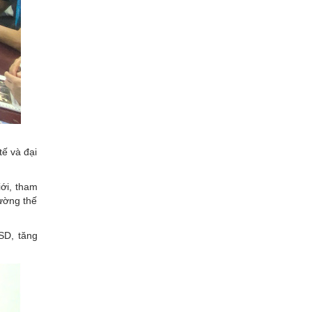
ế và đại
iới, tham
ường thế
SD, tăng