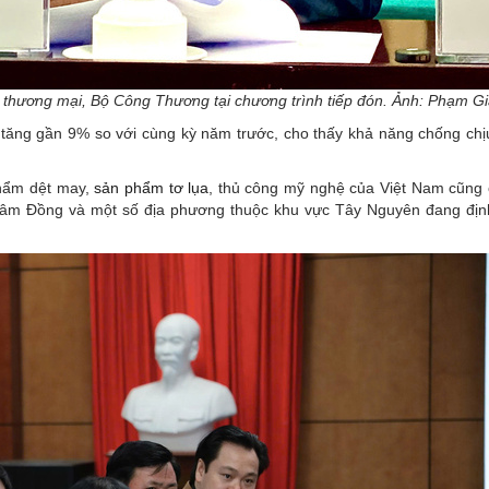
 thương mại, Bộ Công Thương tại chương trình tiếp đón. Ảnh: Phạm G
tăng gần 9% so với cùng kỳ năm trước, cho thấy khả năng chống chịu
hẩm dệt may,
sản phẩm tơ lụa
, thủ công mỹ nghệ của Việt Nam cũng 
 Lâm Đồng và một số địa phương thuộc khu vực Tây Nguyên đang đị