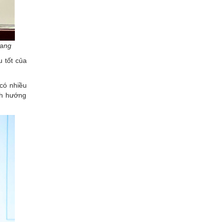
iang
 tốt của
có nhiều
nh hướng