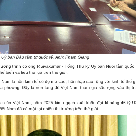
n Uỷ ban Dâu tằm tơ quốc tế. Ảnh: Phạm Giang
ương trình có ông P.Sivakumar - Tổng Thư ký Uỷ ban Nuôi tằm quốc t
ế biến và tiêu thụ lụa trên thế giới.
t Nam là nền kinh tế có độ mở cao, hội nhập sâu rộng với kinh tế thế g
a phương. Đây là nền tảng để Việt Nam tham gia sâu rộng vào thị tr
lực của Việt Nam, năm 2025 kim ngạch xuất khẩu đạt khoảng 46 tỷ U
 Nam đã có mặt tại nhiều thị trường trên thế giới.