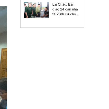
Việt Nam - Hà
Lai Châu: Bàn
Lan
giao 24 căn nhà
tái định cư cho
người dân
Mường Than