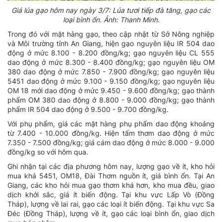
Giá lúa gạo hôm nay ngày 3/7: Lúa tươi tiếp đà tăng, gạo các
loại bình ổn. Ảnh: Thanh Minh.
Trong đó với mặt hàng gạo, theo cập nhật từ Sở Nông nghiệp
và Môi trường tỉnh An Giang, hiện gạo nguyên liệu IR 504 dao
động ở mức 8.100 - 8.200 đồng/kg; gạo nguyên liệu CL 555
dao động ở mức 8.300 - 8.400 đồng/kg; gạo nguyên liệu OM
380 dao động ở mức 7.850 - 7.900 đồng/kg; gạo nguyên liệu
5451 dao động ở mức 9.100 - 9.150 đồng/kg; gạo nguyên liệu
OM 18 mới dao động ở mức 9.450 - 9.600 đồng/kg; gạo thành
phẩm OM 380 dao động ở 8.800 - 9.000 đồng/kg; gạo thành
phẩm IR 504 dao động ở 9.500 - 9.700 đồng/kg.
Với phụ phẩm, giá các mặt hàng phụ phẩm dao động khoảng
từ 7.400 - 10.000 đồng/kg. Hiện tấm thơm dao động ở mức
7.350 - 7.500 đồng/kg; giá cám dao động ở mức 8.000 - 9.000
đồng/kg so với hôm qua.
Ghi nhận tại các địa phương hôm nay, lượng gạo về ít, kho hỏi
mua khá 5451, OM18, Đài Thơm nguồn ít, giá bình ổn. Tại An
Giang, các kho hỏi mua gạo thơm khá hơn, kho mua đều, giao
dịch khởi sắc, giá ít biến động. Tại khu vực Lấp Vò (Đồng
Tháp), lượng về lai rai, gạo các loại ít biến động. Tại khu vực Sa
Đéc (Đồng Tháp), lượng về ít, gạo các loại bình ổn, giao dịch