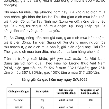
đồng/kg;; giá lúa Nàng Hoa 9 dao động ở mức 5.600 - 5.700
đồng/kg.
Ghi nhận tại nhiều địa phương hôm nay, lúa khô giao dịch mua
bán chậm, giá bình ổn; lúa Hè Thu thu giao dịch mua bán khá,
giá ít biến động. Tại Tây Ninh mới (Long An cũ), nông dân chào
giá lúa vững, thương lái hỏi mua chậm. Tại Đồng Tháp, giá lúa
nông dân chào vững, sức mua yếu.
Tại An Giang, nông dân neo giá cao, giao dịch mua bán chậm,
giá ít biến động. Tại Kiên Giang cũ (An Giang mới), nguồn lúa
thu hoạch ít, giao dịch mua bán ít, giá biến động nhẹ. Tại Cần
Thơ, giao dịch mua bán đều, nhu cầu mua làm hàng chợ khá.
Trên thị trường xuất khẩu,
giá gạo xuất khẩu
của Việt Nam
đứng giá với hôm qua. Theo Hiệp hội Lương thực Việt Nam
(VFA), hiện gạo tiêu chuẩn 5% ở mức 382 USD/tấn; gạo 25%
tấm ở mức 357 USD/tấn; gạo 100% tấm ở mức 317 USD/tấn.
Bảng giá lúa gạo hôm nay ngày 3/7/2025