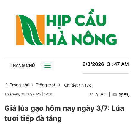
6/8/2026
3
:
47
AM
TRANG CHỦ
TIN TỨC
TRỒNG TRỌT
CHĂN NUÔI
XU
Toggle
navigation
Trang chủ
Trồng trọt
Chi tiết tin tức
+
A
-
A
|
Thứ năm, 03/07/2025
|
12:03
A
Giá lúa gạo hôm nay ngày 3/7: Lúa
tươi tiếp đà tăng