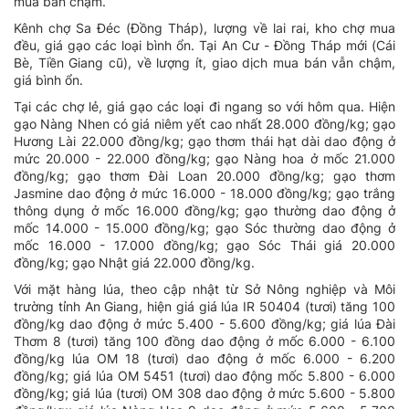
mua bán chậm.
Kênh chợ Sa Đéc (Đồng Tháp), lượng về lai rai, kho chợ mua
đều, giá gạo các loại bình ổn. Tại An Cư - Đồng Tháp mới (Cái
Bè, Tiền Giang cũ), về lượng ít, giao dịch mua bán vẫn chậm,
giá bình ổn.
Tại các chợ lẻ, giá gạo các loại đi ngang so với hôm qua. Hiện
gạo Nàng Nhen có giá niêm yết cao nhất 28.000 đồng/kg; gạo
Hương Lài 22.000 đồng/kg; gạo thơm thái hạt dài dao động ở
mức 20.000 - 22.000 đồng/kg; gạo Nàng hoa ở mốc 21.000
đồng/kg; gạo thơm Đài Loan 20.000 đồng/kg; gạo thơm
Jasmine dao động ở mức 16.000 - 18.000 đồng/kg; gạo trắng
thông dụng ở mốc 16.000 đồng/kg; gạo thường dao động ở
mốc 14.000 - 15.000 đồng/kg; gạo Sóc thường dao động ở
mốc 16.000 - 17.000 đồng/kg; gạo Sóc Thái giá 20.000
đồng/kg; gạo Nhật giá 22.000 đồng/kg.
Với mặt hàng lúa, theo cập nhật từ Sở Nông nghiệp và Môi
trường tỉnh An Giang, hiện giá giá lúa IR 50404 (tươi) tăng 100
đồng/kg dao động ở mức 5.400 - 5.600 đồng/kg; giá lúa Đài
Thơm 8 (tươi) tăng 100 đồng dao động ở mốc 6.000 - 6.100
đồng/kg lúa OM 18 (tươi) dao động ở mốc 6.000 - 6.200
đồng/kg; giá lúa OM 5451 (tươi) dao động mốc 5.800 - 6.000
đồng/kg; giá lúa (tươi) OM 308 dao động ở mức 5.600 - 5.800