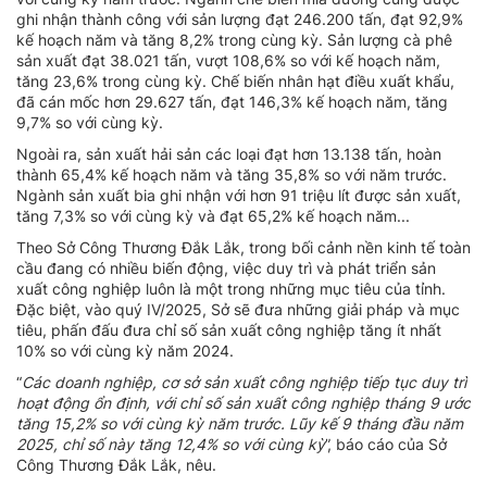
ghi nhận thành công với sản lượng đạt 246.200 tấn, đạt 92,9%
kế hoạch năm và tăng 8,2% trong cùng kỳ. Sản lượng cà phê
sản xuất đạt 38.021 tấn, vượt 108,6% so với kế hoạch năm,
tăng 23,6% trong cùng kỳ. Chế biến nhân hạt điều xuất khẩu,
đã cán mốc hơn 29.627 tấn, đạt 146,3% kế hoạch năm, tăng
9,7% so với cùng kỳ.
Ngoài ra, sản xuất hải sản các loại đạt hơn 13.138 tấn, hoàn
thành 65,4% kế hoạch năm và tăng 35,8% so với năm trước.
Ngành sản xuất bia ghi nhận với hơn 91 triệu lít được sản xuất,
tăng 7,3% so với cùng kỳ và đạt 65,2% kế hoạch năm...
Theo Sở Công Thương Đắk Lắk, trong bối cảnh nền kinh tế toàn
cầu đang có nhiều biến động, việc duy trì và phát triển sản
xuất công nghiệp luôn là một trong những mục tiêu của tỉnh.
Đặc biệt, vào quý IV/2025, Sở sẽ đưa những giải pháp và mục
tiêu, phấn đấu đưa chỉ số sản xuất công nghiệp tăng ít nhất
10% so với cùng kỳ năm 2024.
“
Các doanh nghiệp, cơ sở sản xuất công nghiệp tiếp tục duy trì
hoạt động ổn định, với chỉ số sản xuất công nghiệp tháng 9 ước
tăng 15,2% so với cùng kỳ năm trước. Lũy kế 9 tháng đầu năm
2025, chỉ số này tăng 12,4% so với cùng kỳ
”, báo cáo của Sở
Công Thương Đắk Lắk, nêu.