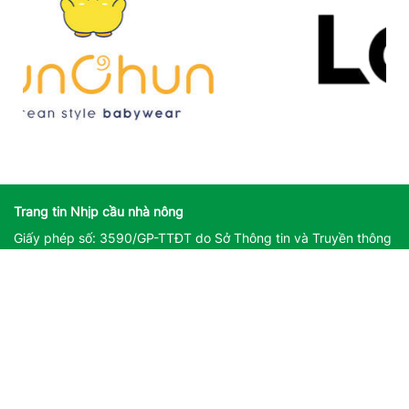
Trang tin Nhịp cầu nhà nông
Giấy phép số: 3590/GP-TTĐT do Sở Thông tin và Truyền thông
Hà Nội cấp ngày 25/11/2022
Giấy phép sửa đổi, bổ sung số: 162/GP-TTĐT do Sở Thông tin
và Truyền thông Hà Nội cấp ngày 14/08/2023
Người chịu trách nhiệm nội dung trang thông tin điện tử tổng
hợp: Giám Đốc - Phạm Ngọc Thuấn
Liên hệ quảng cáo
CÔNG TY TNHH DỊCH VỤ THÔNG TIN VÀ PHÁT TRIỂN NỘI