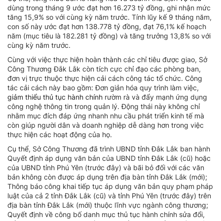
dùng trong tháng 9 ước đạt hơn 16.273 tỷ đồng, ghi nhận mức
tăng 15,9% so với cùng kỳ năm trước. Tính lũy kế 9 tháng năm,
con số này ước đạt hơn 138.778 tỷ đồng, đạt 76,1% kế hoạch
năm (mục tiêu là 182.281 tỷ đồng) và tăng trưởng 13,8% so với
cùng kỳ năm trước.
Cùng với việc thực hiện hoàn thành các chỉ tiêu được giao, Sở
Công Thương Đắk Lắk còn tích cực chỉ đạo các phòng ban,
đơn vị trực thuộc thực hiện cải cách công tác tổ chức. Công
tác cải cách này bao gồm: Đơn giản hóa quy trình làm việc,
giảm thiểu thủ tục hành chính
rườm rà và đẩy mạnh ứng dụng
công nghệ thông tin trong quản lý. Động thái này không chỉ
nhằm mục đích đáp ứng nhanh nhu cầu phát triển kinh tế mà
còn giúp người dân và doanh nghiệp dễ dàng hơn trong việc
thực hiện các hoạt động của họ.
Cụ thể, Sở Công Thương đã trình UBND tỉnh Đắk Lắk ban hành
Quyết định áp dụng văn bản của UBND tỉnh Đắk Lắk (cũ) hoặc
của UBND tỉnh Phú Yên (trước đây) và bãi bỏ đối với các văn
bản không còn được áp dụng trên địa bàn tỉnh Đắk Lắk (mới);
Thông báo công khai tiếp tục áp dụng văn bản quy phạm pháp
luật của cả 2 tỉnh Đắk Lắk (cũ) và tỉnh Phú Yên (trước đây) trên
địa bàn tỉnh Đắk Lắk (mới) thuộc lĩnh vực ngành công thương;
Quyết định về công bố danh mục thủ tục hành chính sửa đổi,