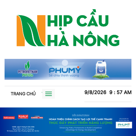
9/8/2026
9
:
57
AM
TRANG CHỦ
TIN TỨC
TRỒNG TRỌT
CHĂN NUÔI
XU
Toggle
navigation