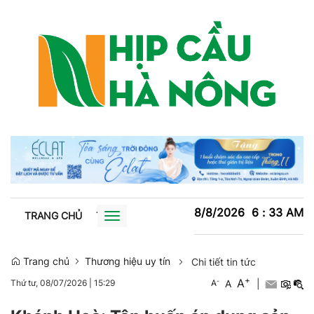
8/8/2026
6
:
33
AM
TRANG CHỦ
TIN TỨC
TRỒNG TRỌT
CHĂN NUÔI
XU
Toggle
navigation
Trang chủ
Thương hiệu uy tín
Chi tiết tin tức
+
A
-
A
|
Thứ tư, 08/07/2026
|
15:29
A