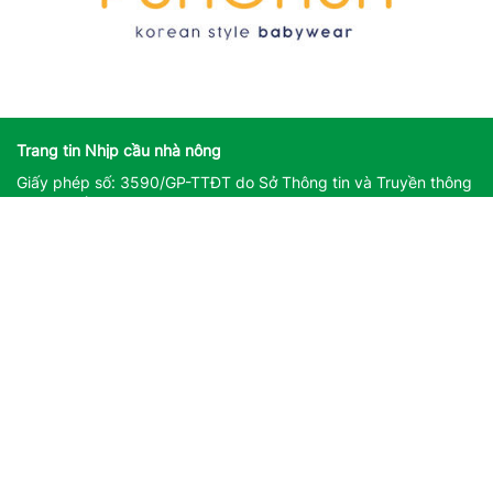
Trang tin Nhịp cầu nhà nông
Giấy phép số: 3590/GP-TTĐT do Sở Thông tin và Truyền thông
Hà Nội cấp ngày 25/11/2022
Giấy phép sửa đổi, bổ sung số: 162/GP-TTĐT do Sở Thông tin
và Truyền thông Hà Nội cấp ngày 14/08/2023
Người chịu trách nhiệm nội dung trang thông tin điện tử tổng
hợp: Giám Đốc - Phạm Ngọc Thuấn
Liên hệ quảng cáo
CÔNG TY TNHH DỊCH VỤ THÔNG TIN VÀ PHÁT TRIỂN NỘI
DUNG DATASHARE
Địa chỉ: Tầng 2, Tòa nhà 29T1 Hoàng Đạo Thúy, Phường Yên
Hòa, Thành phố Hà Nội
Email:
datashare.ict@gmail.com