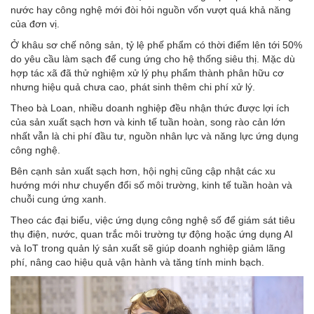
nước hay công nghệ mới đòi hỏi nguồn vốn vượt quá khả năng
của đơn vị.
Ở khâu sơ chế nông sản, tỷ lệ phế phẩm có thời điểm lên tới 50%
do yêu cầu làm sạch để cung ứng cho hệ thống siêu thị. Mặc dù
hợp tác xã đã thử nghiệm xử lý phụ phẩm thành phân hữu cơ
nhưng hiệu quả chưa cao, phát sinh thêm chi phí xử lý.
Theo bà Loan, nhiều doanh nghiệp đều nhận thức được lợi ích
của sản xuất sạch hơn và kinh tế tuần hoàn, song rào cản lớn
nhất vẫn là chi phí đầu tư, nguồn nhân lực và năng lực ứng dụng
công nghệ.
Bên cạnh sản xuất sạch hơn, hội nghị cũng cập nhật các xu
hướng mới như chuyển đổi số môi trường, kinh tế tuần hoàn và
chuỗi cung ứng xanh.
Theo các đại biểu, việc ứng dụng công nghệ số để giám sát tiêu
thụ điện, nước, quan trắc môi trường tự động hoặc ứng dụng AI
và IoT trong quản lý sản xuất sẽ giúp doanh nghiệp giảm lãng
phí, nâng cao hiệu quả vận hành và tăng tính minh bạch.