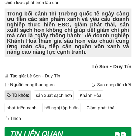
chiến lược
phát triển lâu dài
.
Trong bối cảnh thị trường quốc tế ngày càng
ưu tiên các sản phẩm xanh và yêu cầu doanh
nghiệp thực hiện ESG, giảm phát thải, sản
xuất sạch hơn không chỉ giúp tiết giảm chi phí
mà còn là "giấy thông hành" để doanh nghiệp
Khánh Hoà tham gia sâu hơn vào chuỗi cung
ứng toàn cầu, tiếp cận nguồn vốn xanh và
nâng cao năng lực cạnh tranh.
Lê Sơn - Duy Tín
Tác giả:
Lê Sơn - Duy Tín
Nguồn:
congthuong.vn
Sao chép liên kết
Từ khóa:
sản xuất sạch hơn
Khánh Hòa
phát triển xanh
hội nghị tập huấn
Giảm phát thải
Thích
TIN LIÊN QUAN