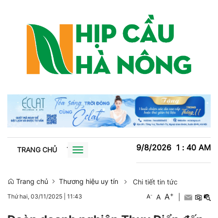
9/8/2026
1
:
40
AM
TRANG CHỦ
TIN TỨC
TRỒNG TRỌT
CHĂN NUÔI
XU
Toggle
navigation
Trang chủ
Thương hiệu uy tín
Chi tiết tin tức
+
A
-
A
|
Thứ hai, 03/11/2025
|
11:43
A