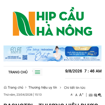
9/8/2026
7
:
46
AM
TRANG CHỦ
TIN TỨC
TRỒNG TRỌT
CHĂN NUÔI
XU
Toggle
navigation
Trang chủ
Thương hiệu uy tín
Chi tiết tin tức
+
A
-
A
|
Thứ năm, 23/04/2026
|
15:13
A