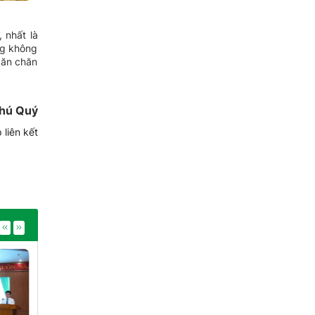
 nhất là
ng không
 ăn chăn
hú Quý
 liên kết