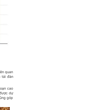
iên quan
 tái đàn
đoạn cao
 được dự
cũng góp