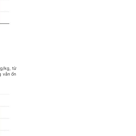
g/kg, từ
g vẫn ổn