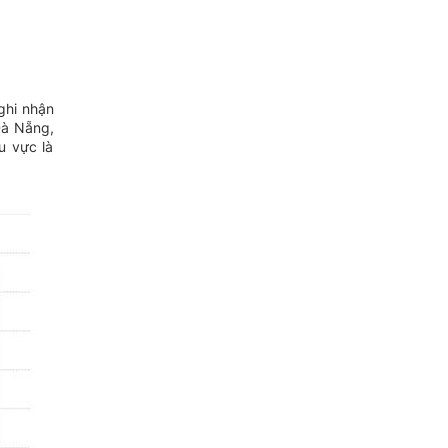
ghi nhận
Đà Nẵng,
u vực là