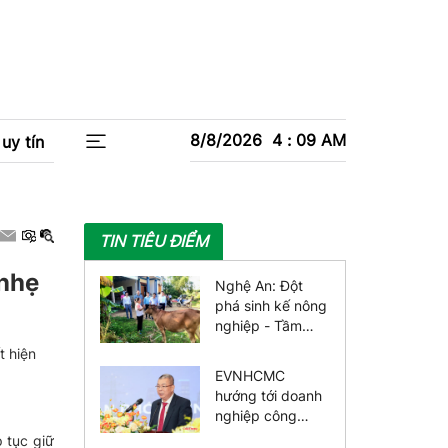
8/8/2026
4
:
09
AM
uy tín
TIN TIÊU ĐIỂM
 nhẹ
Nghệ An: Đột
phá sinh kế nông
nghiệp - Tầm
nhìn đa chiều,
t hiện
giảm nghèo bền
EVNHCMC
vững
hướng tới doanh
nghiệp công
nghệ số toàn
 tục giữ