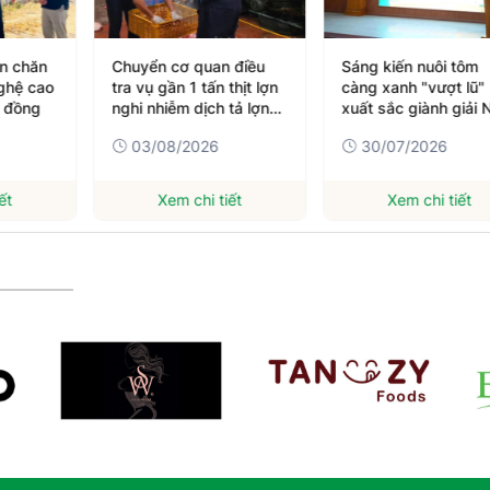
án chăn
Chuyển cơ quan điều
Sáng kiến nuôi tôm
ghệ cao
tra vụ gần 1 tấn thịt lợn
càng xanh "vượt lũ"
ỷ đồng
nghi nhiễm dịch tả lợn
xuất sắc giành giải 
châu Phi
Cuộc thi Sáng kiến 
03/08/2026
30/07/2026
triển kinh tế nông
nghiệp thích ứng với
biến đổi khí hậu
ết
Xem chi tiết
Xem chi tiết