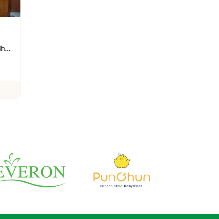
Giá heo hơi hôm nay
Giá heo hơi hôm nay
27/7/2026: Giảm 1.000
23/7/2026: Giảm rải rác
Nhất
đồng/kg tại nhiều địa
tại miền Bắc, miền Trung
phát
phương
27/07/2026
23/07/2026
Xem chi tiết
Xem chi tiết