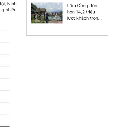
diện vào năm
ội, Ninh
Lâm Đồng đón
2030
ng nhiều
hơn 14,2 triệu
lượt khách trong
7 tháng