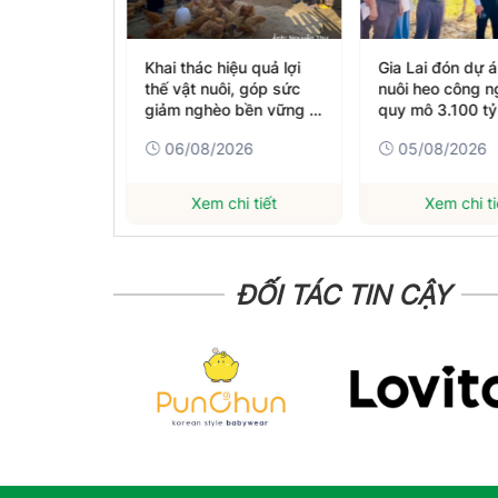
óa quản lý
Khai thác hiệu quả lợi
Gia Lai đón dự 
nuôi trồng
thế vật nuôi, góp sức
nuôi heo công n
giảm nghèo bền vững ở
quy mô 3.100 t
miền Tây Nghệ An
26
06/08/2026
05/08/2026
hi tiết
Xem chi tiết
Xem chi ti
ĐỐI TÁC TIN CẬY