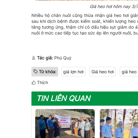
Giá heo hơi hôm nay 3/
Nhiều hộ chăn nuôi cũng thừa nhận giá heo hơi gi
sau khi dịch bệnh được kiểm soát, khiến lượng heo 
tăng tương ứng, thậm chí có dấu hiệu sụt giảm do ản
nuôi ở mức cao tiếp tục tạo sức ép lên người nuôi, bu
Tác giả:
Phú Quý
Từ khóa:
giá lợn hơi
Giá heo hơi
giá heo
Thích
TIN LIÊN QUAN