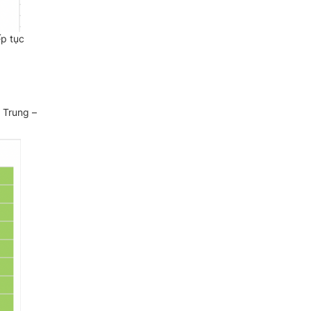
ếp tục
 Trung –