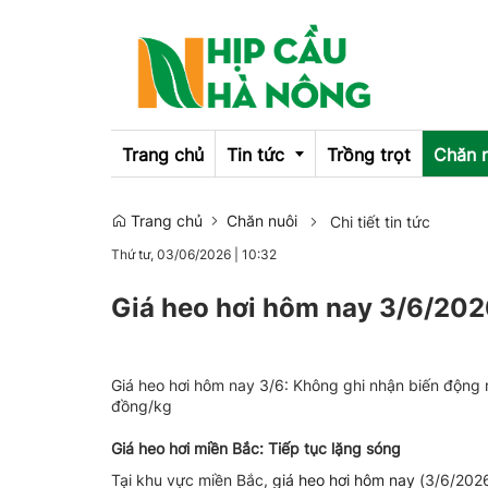
Trang chủ
Tin tức
Trồng trọt
Chăn 
Trang chủ
Chăn nuôi
Chi tiết tin tức
Emagazine
Thứ tư, 03/06/2026
|
10:32
OCOP
Giá heo hơi hôm nay 3/6/2026
Giá heo hơi hôm nay 3/6: Không ghi nhận biến động m
đồng/kg
Giá heo hơi miền Bắc: Tiếp tục lặng sóng
Tại khu vực miền Bắc,
giá heo hơi hôm nay
(3/6/2026