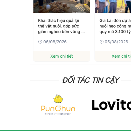
óa quản lý
Khai thác hiệu quả lợi
Gia Lai đón dự 
nuôi trồng
thế vật nuôi, góp sức
nuôi heo công n
giảm nghèo bền vững ở
quy mô 3.100 t
miền Tây Nghệ An
26
06/08/2026
05/08/2026
hi tiết
Xem chi tiết
Xem chi ti
ĐỐI TÁC TIN CẬY