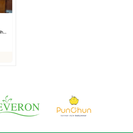
Giá heo hơi hôm nay
Giá heo hơi hôm nay
27/7/2026: Giảm 1.000
23/7/2026: Giảm rải rác
Nhất
đồng/kg tại nhiều địa
tại miền Bắc, miền Trung
phát
phương
27/07/2026
23/07/2026
Xem chi tiết
Xem chi tiết