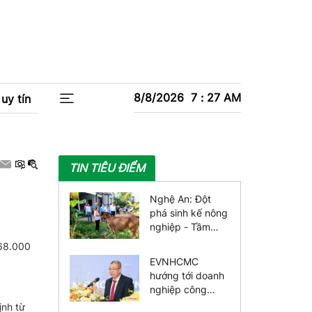
8/8/2026
7
:
27
AM
uy tín
TIN TIÊU ĐIỂM
Nghệ An: Đột
phá sinh kế nông
nghiệp - Tầm
nhìn đa chiều,
 68.000
giảm nghèo bền
EVNHCMC
vững
hướng tới doanh
nghiệp công
nghệ số toàn
ịnh từ