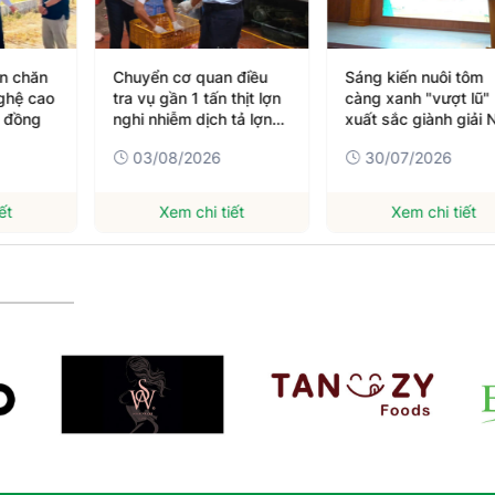
án chăn
Chuyển cơ quan điều
Sáng kiến nuôi tôm
ghệ cao
tra vụ gần 1 tấn thịt lợn
càng xanh "vượt lũ"
ỷ đồng
nghi nhiễm dịch tả lợn
xuất sắc giành giải 
châu Phi
Cuộc thi Sáng kiến 
03/08/2026
30/07/2026
triển kinh tế nông
nghiệp thích ứng với
biến đổi khí hậu
ết
Xem chi tiết
Xem chi tiết