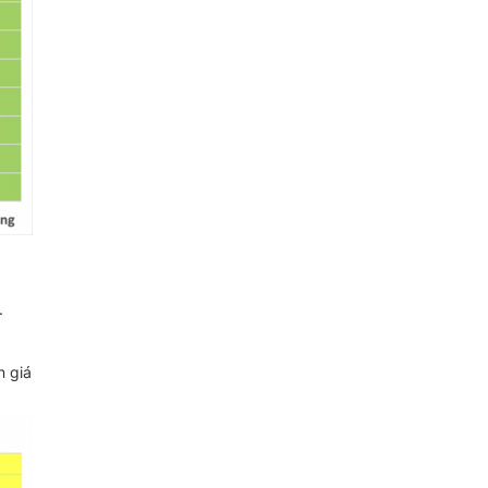
.
n giá