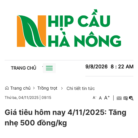
9/8/2026
8
:
22
AM
TRANG CHỦ
TIN TỨC
TRỒNG TRỌT
CHĂN NUÔI
XU
Toggle
navigation
Trang chủ
Trồng trọt
Chi tiết tin tức
+
A
-
A
|
Thứ ba, 04/11/2025
|
09:15
A
Giá tiêu hôm nay 4/11/2025: Tăng
nhẹ 500 đồng/kg