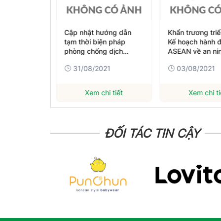
 đai ven
Cập nhật hướng dẫn
Khẩn trương triể
 Sớm phê
tạm thời biện pháp
Kế hoạch hành 
hoạch để
phòng chống dịch
ASEAN về an nin
COVID-19 ngày
cường vắc xin
021
31/08/2021
03/08/2021
31/7/2021
hi tiết
Xem chi tiết
Xem chi ti
ĐỐI TÁC TIN CẬY