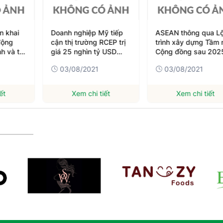
n khai
Doanh nghiệp Mỹ tiếp
ASEAN thông qua L
động
cận thị trường RCEP trị
trình xây dựng Tầm 
h và tự
giá 25 nghìn tỷ USD
Cộng đồng sau 202
thông qua các hiệp định
03/08/2021
03/08/2021
hiện có
ết
Xem chi tiết
Xem chi tiết