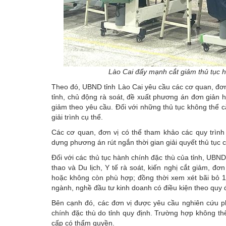
Lào Cai đẩy mạnh cắt giảm thủ tục h
Theo đó, UBND tỉnh Lào Cai yêu cầu các cơ quan, đơn
tỉnh, chủ động rà soát, đề xuất phương án đơn giản 
giảm theo yêu cầu. Đối với những thủ tục không thể cắ
giải trình cụ thể.
Các cơ quan, đơn vị có thể tham khảo các quy trình
dựng phương án rút ngắn thời gian giải quyết thủ tục 
Đối với các thủ tục hành chính đặc thù của tỉnh, UBN
thao và Du lịch, Y tế rà soát, kiến nghị cắt giảm, đ
hoặc không còn phù hợp; đồng thời xem xét bãi bỏ 
ngành, nghề đầu tư kinh doanh có điều kiện theo quy 
Bên cạnh đó, các đơn vị được yêu cầu nghiên cứu phư
chính đặc thù do tỉnh quy định. Trường hợp không thể
cấp có thẩm quyền.