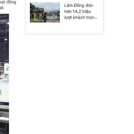
oạt động
diện vào năm
Lâm Đồng đón
tế.
2030
hơn 14,2 triệu
lượt khách trong
7 tháng