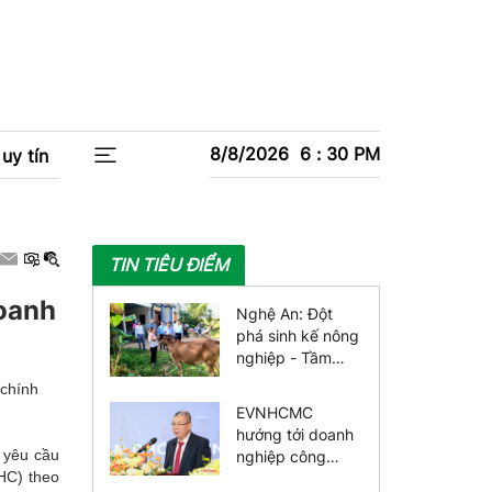
8/8/2026
6
:
30
PM
uy tín
TIN TIÊU ĐIỂM
doanh
Nghệ An: Đột
phá sinh kế nông
nghiệp - Tầm
nhìn đa chiều,
 chính
giảm nghèo bền
EVNHCMC
vững
hướng tới doanh
 yêu cầu
nghiệp công
C) theo
nghệ số toàn