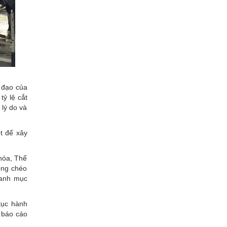
ỉ đạo của
tỷ lệ cắt
 lý do và
t để xây
 hóa, Thể
hồng chéo
danh mục
tục hành
, báo cáo