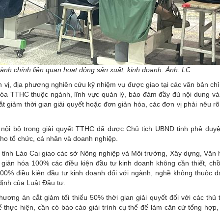
ành chính liên quan hoạt động sản xuất, kinh doanh. Ảnh: LC
 vị, địa phương nghiên cứu kỹ nhiệm vụ được giao tại các văn bản ch
hóa TTHC thuộc ngành, lĩnh vực quản lý, bảo đảm đầy đủ nội dung và 
t giảm thời gian giải quyết hoặc đơn giản hóa, các đơn vị phải nêu rõ
 nội bộ trong giải quyết TTHC đã được Chủ tịch UBND tỉnh phê duyệ
cho tổ chức, cá nhân và doanh nghiệp.
D tỉnh Lào Cai giao các sở Nông nghiệp và Môi trường, Xây dựng, Văn
ơn giản hóa 100% các điều kiện đầu tư kinh doanh không cần thiết, c
100% điều kiện
đầu tư kinh doanh
đối với ngành, nghề không thuộc 
định của Luật Đầu tư.
ơng án cắt giảm tối thiểu 50% thời gian giải quyết đối với các thủ 
 thực hiện, cần có báo cáo giải trình cụ thể để làm căn cứ tổng hợp