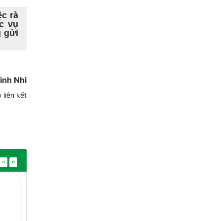
c rà
c vụ
 gửi
inh Nhi
 liên kết