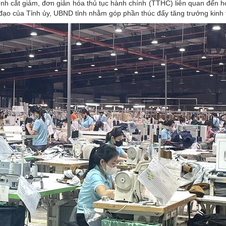
h cắt giảm, đơn giản hóa thủ tục hành chính (TTHC) liên quan đến h
đạo của Tỉnh ủy, UBND tỉnh nhằm góp phần thúc đẩy tăng trưởng kinh 