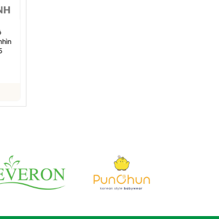
ộ
Công văn của Bộ Y tế:
Thành phố đông dân
nhìn
Về việc tăng tốc độ và
nhất châu Phi có nguy
5
diện bao phủ tiêm vắc
cơ bị nhấn chìm
xin phòng COVID-19.
03/08/2021
03/08/2021
Xem chi tiết
Xem chi tiết