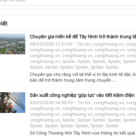
viết
Chuyên gia hiến kế để Tây Ninh trở thành trung t
06/03/2026 12:31:00 - Tin tức, congthuong.vn, con
congthuong.vn, congthuong.vn, congthuong.vn, con
congthuong.vn, congthuong.vn, congthuong.vn, con
congthuong.vn, Spider, Spider, Spider, Spider, Spider,
Spider, Spider, Spider, Spider, Spider, Spider
Chuyên gia cho rằng với lợi thế vị trí địa kinh tế đặc b
bản để trở thành trung tâm trung chuyển ...
Sản xuất công nghiệp 'góp lực' vào tiết kiệm điện
02/03/2026 14:38:00 - Tin tức, congthuong.vn, con
congthuong.vn, congthuong.vn, congthuong.vn, con
congthuong.vn, congthuong.vn, congthuong.vn, con
congthuong.vn, Spider, Spider, Spider, Spider, Spider,
Spider, Spider, Spider, Spider, Spider, Spider
Sở Công Thương tỉnh Tây Ninh vừa thông tin kết quả 