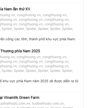
hía Nam lần thứ XV
thuong.vn, congthuong.vn, congthuong.vn,
gthuong.vn, congthuong.vn, congthuong.vn,
gthuong.vn, congthuong.vn, congthuong.vn,
 Spider, Spider, Spider, Spider, Spider, Spider,
uyến công các tỉnh, thành phố khu vực phía Nam.
g Thương phía Nam 2025
thuong.vn, congthuong.vn, congthuong.vn,
gthuong.vn, congthuong.vn, congthuong.vn,
gthuong.vn, congthuong.vn, congthuong.vn,
 Spider, Spider, Spider, Spider, Spider, Spider,
hố khu vực phía Nam năm 2025 sẽ được diễn ra từ
ại Vinamilk Green Farm
tuoitrethudo.com.vn, tuoitrethudo.com.vn,
do.com.vn, tuoitrethudo.com.vn, Spider, Spider,