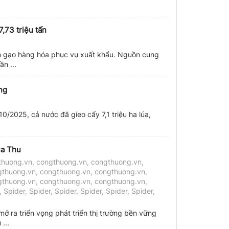
,73 triệu tấn
ấn gạo hàng hóa phục vụ xuất khẩu. Nguồn cung
n ...
ông
/2025, cả nước đã gieo cấy 7,1 triệu ha lúa,
ùa Thu
gthuong.vn, congthuong.vn, congthuong.vn,
gthuong.vn, congthuong.vn, congthuong.vn,
gthuong.vn, congthuong.vn, congthuong.vn,
 Spider, Spider, Spider, Spider, Spider, Spider,
ở ra triển vọng phát triển thị trường bền vững
...