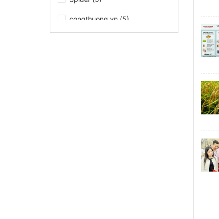
congthuong.vn (5)
Spider (5)
congthuong.vn (5)
congthuong.vn (5)
congthuong.vn (5)
congthuong.vn (5)
congthuong.vn (5)
congthuong.vn (5)
congthuong.vn (5)
Spider (7)
Spider (7)