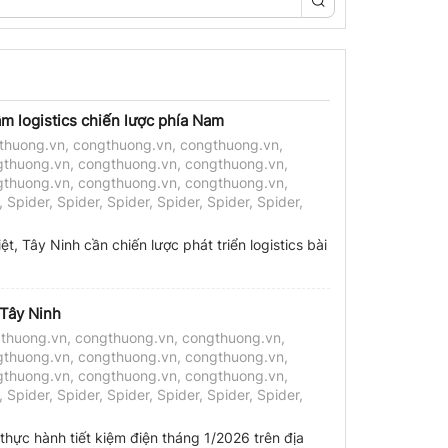
âm logistics chiến lược phía Nam
gthuong.vn, congthuong.vn, congthuong.vn,
gthuong.vn, congthuong.vn, congthuong.vn,
gthuong.vn, congthuong.vn, congthuong.vn,
 Spider, Spider, Spider, Spider, Spider, Spider,
iệt, Tây Ninh cần chiến lược phát triển logistics bài
 Tây Ninh
gthuong.vn, congthuong.vn, congthuong.vn,
gthuong.vn, congthuong.vn, congthuong.vn,
gthuong.vn, congthuong.vn, congthuong.vn,
 Spider, Spider, Spider, Spider, Spider, Spider,
thực hành tiết kiệm điện tháng 1/2026 trên địa