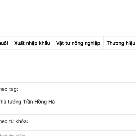
nuôi
Xuất nhập khẩu
Vật tư nông nghiệp
Thương hiệu 
heo tag:
Thủ tướng Trần Hồng Hà
heo từ khóa: