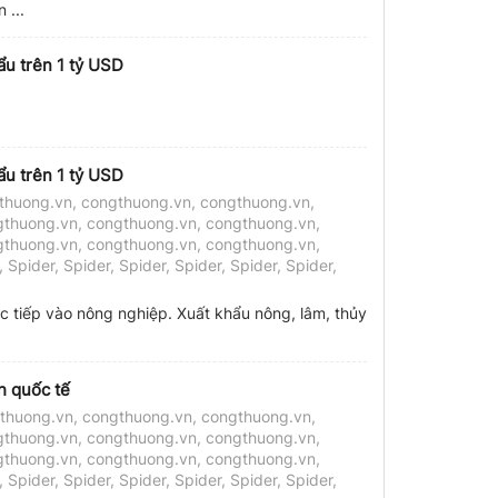
 ...
ẩu trên 1 tỷ USD
ẩu trên 1 tỷ USD
gthuong.vn, congthuong.vn, congthuong.vn,
gthuong.vn, congthuong.vn, congthuong.vn,
gthuong.vn, congthuong.vn, congthuong.vn,
 Spider, Spider, Spider, Spider, Spider, Spider,
c tiếp vào nông nghiệp. Xuất khẩu nông, lâm, thủy
h quốc tế
gthuong.vn, congthuong.vn, congthuong.vn,
gthuong.vn, congthuong.vn, congthuong.vn,
gthuong.vn, congthuong.vn, congthuong.vn,
 Spider, Spider, Spider, Spider, Spider, Spider,