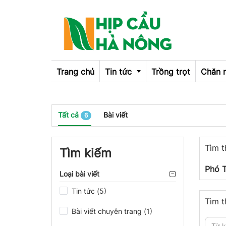
Trang chủ
Tin tức
Trồng trọt
Chăn 
Tất cả
Bài viết
6
Emagazine
OCOP
Tìm t
Tìm kiếm
Phó 
Loại bài viết
Tin tức (5)
Tìm t
Bài viết chuyên trang (1)