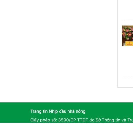
Spider (5)
Spider (5)
congthuong.vn (5)
congthuong.vn (5)
Spider (5)
congthuong.vn (5)
congthuong.vn (5)
congthuong.vn (5)
Spider (5)
Trang tin Nhịp cầu nhà nông
congthuong.vn (5)
Giấy phép số: 3590/GP-TTĐT do Sở Thông tin và Tr
Spider (5)
Giấy phép sửa đổi, bổ sung số: 162/GP-TTĐT do Sở 