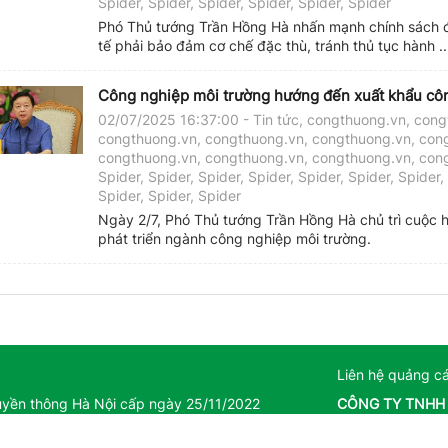
Spider, Spider, Spider, Spider, Spider, Spider
Phó Thủ tướng Trần Hồng Hà nhấn mạnh chính sách đấ
tế phải bảo đảm cơ chế đặc thù, tránh thủ tục hành ..
Công nghiệp môi trường hướng đến xuất khẩu côn
02/07/2025 16:37:00 - Tin tức, congthuong.vn, con
congthuong.vn, congthuong.vn, congthuong.vn, con
congthuong.vn, congthuong.vn, congthuong.vn, con
Spider, Spider, Spider, Spider, Spider, Spider, Spider,
Spider, Spider, Spider
Ngày 2/7, Phó Thủ tướng Trần Hồng Hà chủ trì cuộc 
phát triển ngành công nghiệp môi trường.
Liên hệ quảng c
uyền thông Hà Nội cấp ngày 25/11/2022
CÔNG TY TNHH 
DATASHARE
Thông tin và Truyền thông Hà Nội cấp ngày