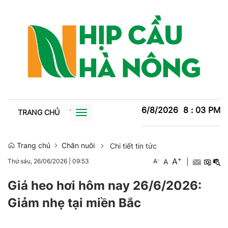
6/8/2026
8
:
03
PM
TRANG CHỦ
TIN TỨC
TRỒNG TRỌT
CHĂN NUÔI
XU
Toggle
navigation
Trang chủ
Chăn nuôi
Chi tiết tin tức
+
A
-
A
|
Thứ sáu, 26/06/2026
|
09:53
A
Giá heo hơi hôm nay 26/6/2026:
Giảm nhẹ tại miền Bắc