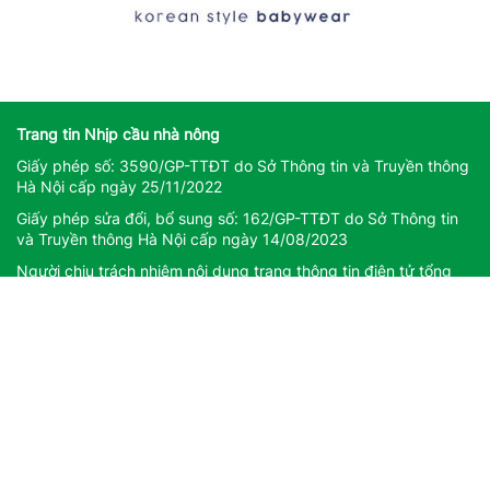
Trang tin Nhịp cầu nhà nông
Giấy phép số: 3590/GP-TTĐT do Sở Thông tin và Truyền thông
Hà Nội cấp ngày 25/11/2022
Giấy phép sửa đổi, bổ sung số: 162/GP-TTĐT do Sở Thông tin
và Truyền thông Hà Nội cấp ngày 14/08/2023
Người chịu trách nhiệm nội dung trang thông tin điện tử tổng
hợp: Giám Đốc - Phạm Ngọc Thuấn
Liên hệ quảng cáo
CÔNG TY TNHH DỊCH VỤ THÔNG TIN VÀ PHÁT TRIỂN NỘI
DUNG DATASHARE
Địa chỉ: Tầng 2, Tòa nhà 29T1 Hoàng Đạo Thúy, Phường Yên
Hòa, Thành phố Hà Nội
Email:
datashare.ict@gmail.com